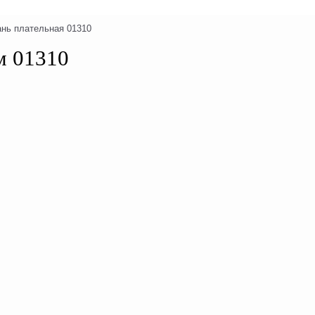
ань плательная 01310
м 01310