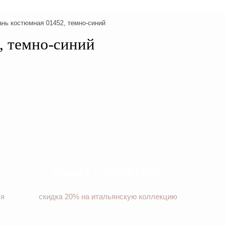
ань костюмная 01452, темно-синий
, темно-синий
Акция «Dolce vita»
ья
скидка 20% на итальянскую коллекцию