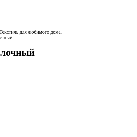
 Текстиль для любимого дома.
очный
олочный